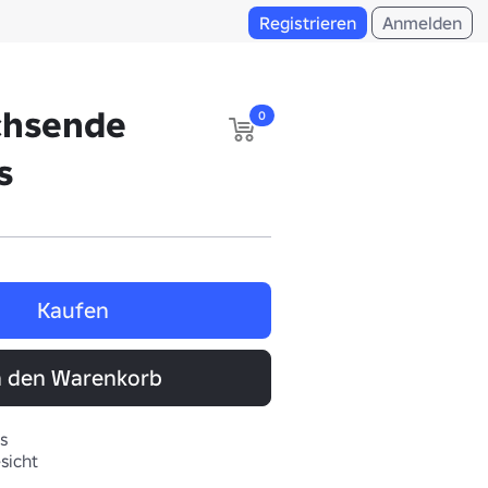
Registrieren
Anmelden
chsende
0
s
Kaufen
n den Warenkorb
s
sicht