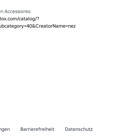
Mehr von meinen Accessoires: 
lox.com/catalog/?
ubcategory=40&CreatorName=nezko
ngen
Barrierefreiheit
Datenschutz