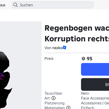
bux
Regenbogen wa
Korruption recht
Von
nezko
95
Preis
I
Tauschbar
Nein
Art
Face Accessorie
Platzierung
Accessoires | Ge
Materialien
Einfach