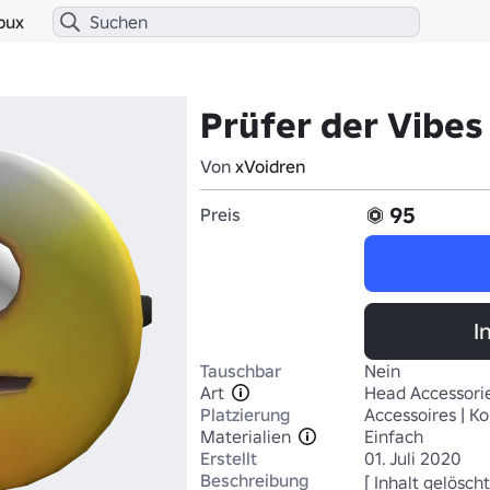
bux
Prüfer der Vibes
Von
xVoidren
95
Preis
I
Tauschbar
Nein
Art
Head Accessori
Platzierung
Accessoires | Ko
Materialien
Einfach
Erstellt
01. Juli 2020
Beschreibung
[ Inhalt gelöscht