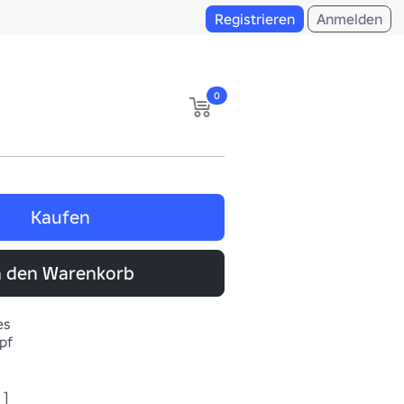
Registrieren
Anmelden
0
Kaufen
n den Warenkorb
es
pf
 ]