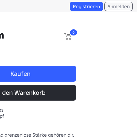
Registrieren
Anmelden
m
0
Kaufen
n den Warenkorb
es
pf
 grenzenlose Stärke gehören dir.