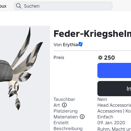
bux
Feder-Kriegshel
Von
Erythia
250
Preis
I
Tauschbar
Nein
Art
Head Accessori
Platzierung
Accessoires | Ko
Materialien
Einfach
Erstellt
09. Jan. 2020
Beschreibung
Ruhm, Macht und