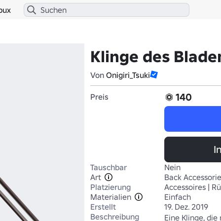
bux
Klinge des Blad
Von
Onigiri_Tsuki
140
Preis
I
Tauschbar
Nein
Art
Back Accessori
Platzierung
Accessoires | R
Materialien
Einfach
Erstellt
19. Dez. 2019
Beschreibung
Eine Klinge, die