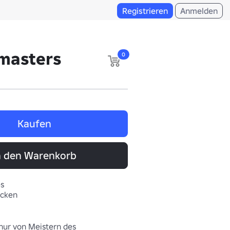
Registrieren
Anmelden
emasters
0
Kaufen
n den Warenkorb
es
ücken
 nur von Meistern des 