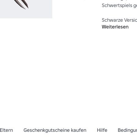
Schwertspiels ge
Weiterlesen
https://www.ro
Blademasters-B
Eltern
Geschenkgutscheine kaufen
Hilfe
Bedingu