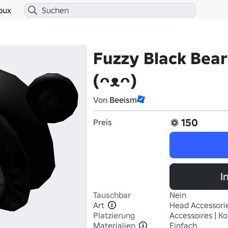
bux
Fuzzy Black Bea
(ᴖᴥᴖ)
Von
Beeism
150
Preis
I
Tauschbar
Nein
Art
Head Accessori
Platzierung
Accessoires | Ko
Materialien
Einfach