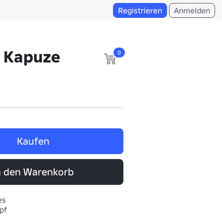
Registrieren
Anmelden
r Kapuze
0
Kaufen
n den Warenkorb
es
pf