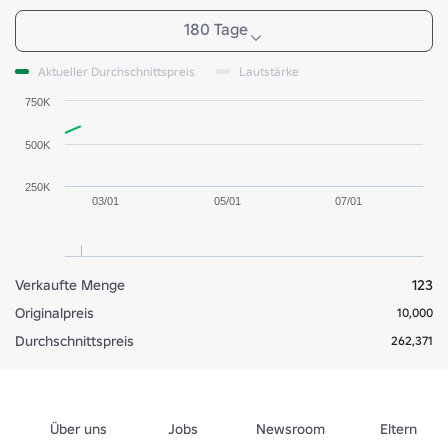
180 Tage
Aktueller Durchschnittspreis
Lautstärke
750K
500K
250K
03/01
05/01
07/01
Verkaufte Menge
123
Originalpreis
10,000
Durchschnittspreis
262,371
Über uns
Jobs
Newsroom
Eltern