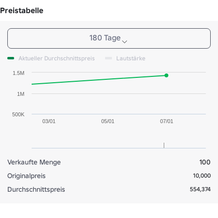
Preistabelle
180 Tage
Aktueller Durchschnittspreis
Lautstärke
1.5M
1M
500K
03/01
05/01
07/01
Verkaufte Menge
100
Originalpreis
10,000
Durchschnittspreis
554,374