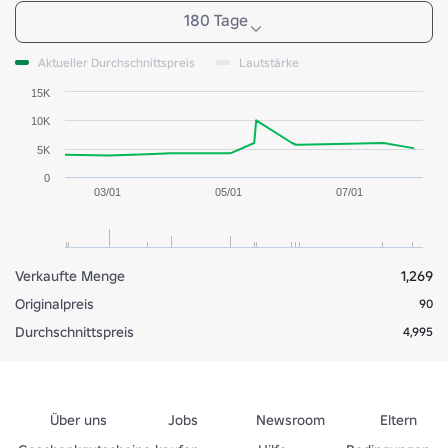
180 Tage
Aktueller Durchschnittspreis
Lautstärke
15K
10K
5K
0
03/01
05/01
07/01
Verkaufte Menge
1,269
Originalpreis
90
Durchschnittspreis
4,995
Über uns
Jobs
Newsroom
Eltern