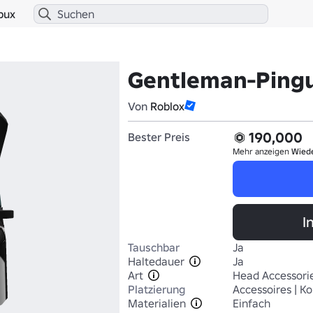
bux
Gentleman-Ping
Von
Roblox
190,000
Bester Preis
Mehr anzeigen
Wied
I
Tauschbar
Ja
Haltedauer
Ja
Art
Head Accessori
Platzierung
Accessoires | Ko
Materialien
Einfach