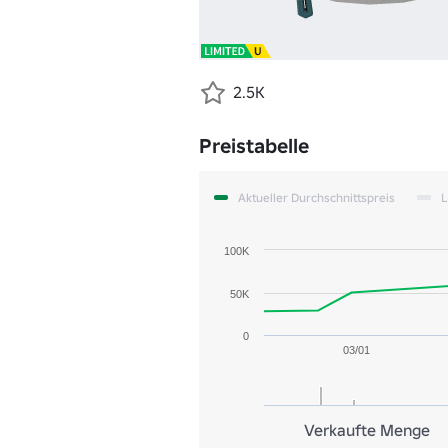
2.5K
Preistabelle
Aktueller Durchschnittspreis
L
100K
50K
0
03/01
Verkaufte Menge