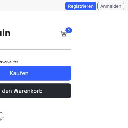
Registrieren
Anmelden
uin
0
erverkäufer
Kaufen
n den Warenkorb
es
pf