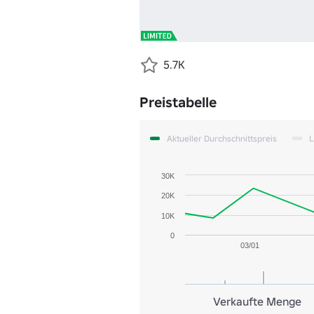
5.7K
Preistabelle
Aktueller Durchschnittspreis
L
30K
20K
10K
0
03/01
Verkaufte Menge