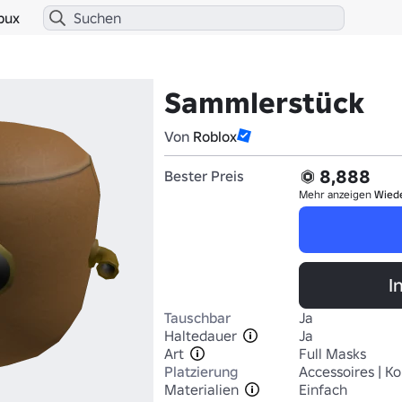
bux
Sammlerstück
Von
Roblox
8,888
Bester Preis
Mehr anzeigen
Wied
I
Tauschbar
Ja
Haltedauer
Ja
Art
Full Masks
Platzierung
Accessoires | Ko
Materialien
Einfach