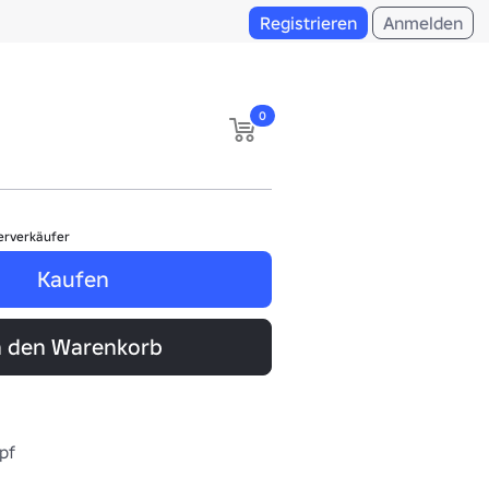
Registrieren
Anmelden
0
erverkäufer
Kaufen
n den Warenkorb
pf