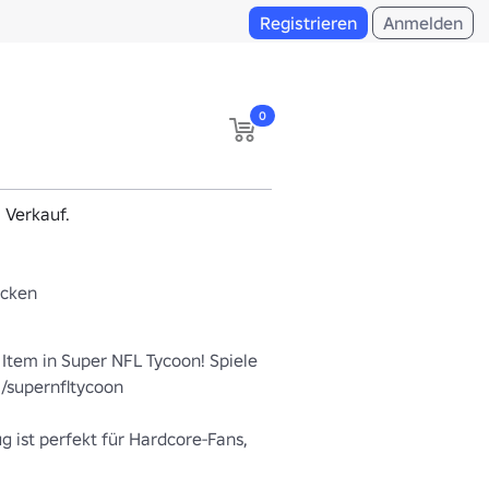
Registrieren
Anmelden
0
m Verkauf.
ücken
Item in Super NFL Tycoon! Spiele 
/supernfltycoon

 ist perfekt für Hardcore-Fans, 
 sportliche Design zeichnet dich 