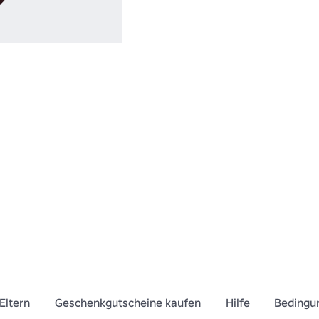
in der Menge au
Eltern
Geschenkgutscheine kaufen
Hilfe
Bedingu