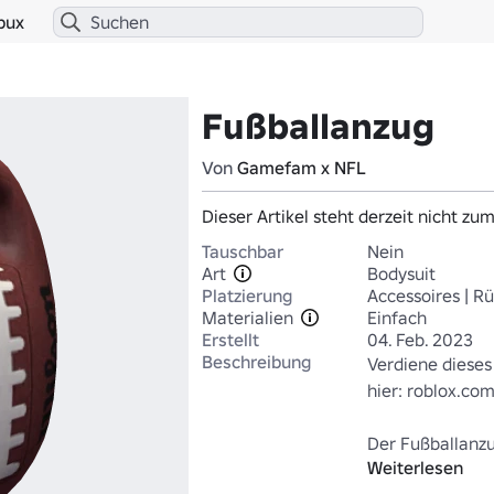
bux
Fußballanzug
Von
Gamefam x NFL
Dieser Artikel steht derzeit nicht zu
Tauschbar
Nein
Art
Bodysuit
Platzierung
Accessoires | R
Materialien
Einfach
Erstellt
04. Feb. 2023
Beschreibung
Verdiene dieses 
hier: roblox.com
Der Fußballanzug
Weiterlesen
das gewagte und