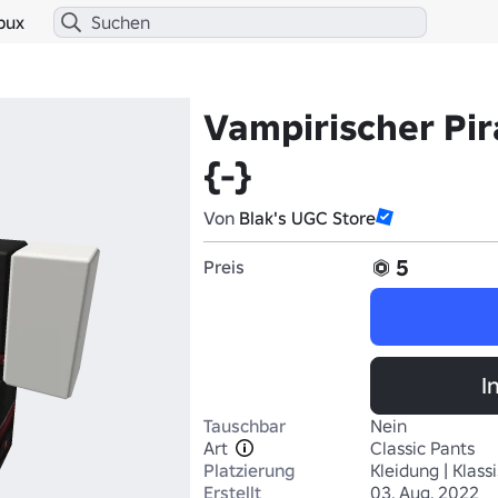
bux
Vampirischer Pi
{-}
Von
Blak's UGC Store
5
Preis
I
Tauschbar
Nein
Art
Classic Pants
Platzierung
Kleidung | Klas
Erstellt
03. Aug. 2022