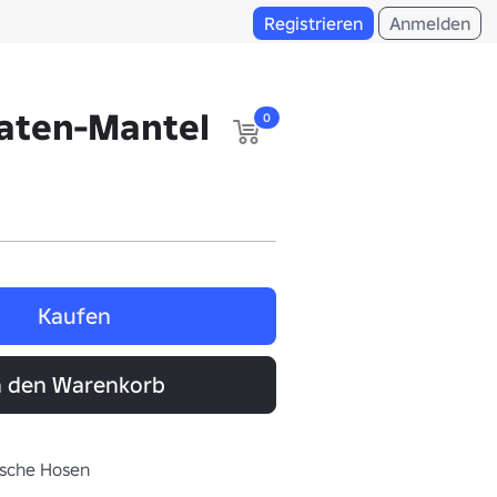
Registrieren
Anmelden
raten-Mantel
0
Kaufen
n den Warenkorb
sische Hosen