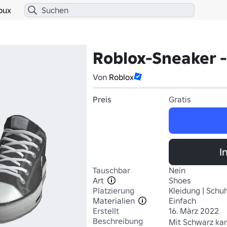
bux
Roblox-Sneaker -
Von
Roblox
Preis
Gratis
I
Tauschbar
Nein
Art
Shoes
Platzierung
Kleidung | Schu
Materialien
Einfach
Erstellt
16. März 2022
Beschreibung
Mit Schwarz kan