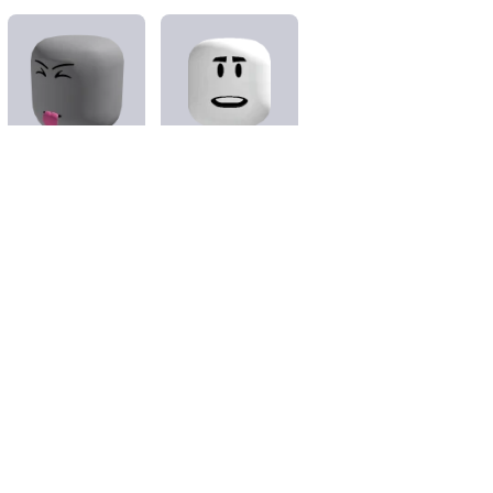
Verspielter Vampir -
Verspielter Vampir -
Kopf
Stimmung
Dynamischer Kopf
Stimmung-Animation
Über uns
Jobs
Newsroom
Eltern
Geschenkgutscheine kaufen
Hilfe
Bedingungen
Barrierefreiheit
Datenschutz
Deine Datenschutzoptionen
Sitemap
©2026 Roblox Corporation. Roblox, das Roblox-Logo und "Powering Imagination" gehören zu unseren
eingetragenen und nicht eingetragenen Markenzeichen in den USA und anderen Ländern.