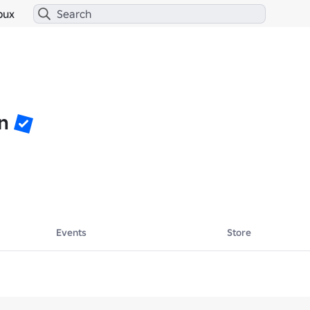
bux
n
Events
Store