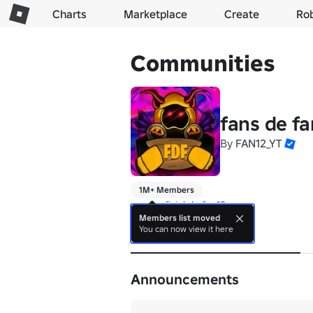
Charts
Marketplace
Create
Ro
Communities
fans de fa
By
FAN12_YT
1M+ Members
grupo oficial de fan12
Members list moved
You can now view it here
About
Announcements