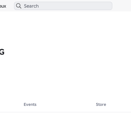
bux
uG
Events
Store