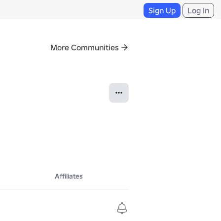
Sign Up
Log In
More Communities
Affiliates