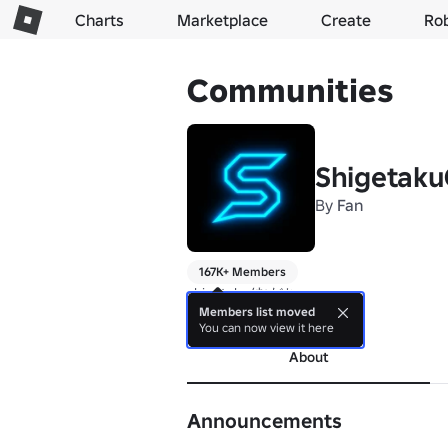
Charts
Marketplace
Create
Ro
Communities
Shigetak
By
Fan
167K+ Members
shigetaku/むだち
Members list moved
more
You can now view it here
About
Announcements