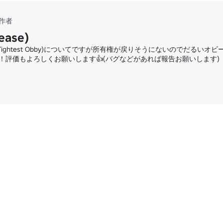
 制作者
ase)
's Tightest Obby)についてですが所有権が戻りそうにないのでだる
評価もよろしくお願いします👍(バグなどがあれば報告お願いします)
