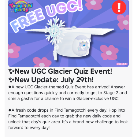
不適切なメッセージや行動には反応せず、Robloxのルールに従って
If you see inappropriate messages or behavior, don't engage. Use Ro
３．みんなで盛り上げよう！

ゲームの感想、「こうしたらもっと面白いかも！」というアイデアも
Share game experiences and ideas for new features – like "This wo
あなたの声が、『Tamagotchi Party』をどんどん成長させます。一緒に『
Let's create and enjoy the best "Tamagotchi Party" together!
✨New UGC Glacier Quiz Event!
✨New Update: July 29th!
◆A new UGC Glacier-themed Quiz Event has arrived! Answer 
enough questions quickly and correctly to get to Stage 2 and 
spin a gasha for a chance to win a Glacier-exclusive UGC!

◆A fresh code drops in Find Tamagotchi every day! Hop into 
Find Tamagotchi each day to grab the new daily code and 
unlock that day's quiz area. It’s a brand-new challenge to look 
forward to every day!
