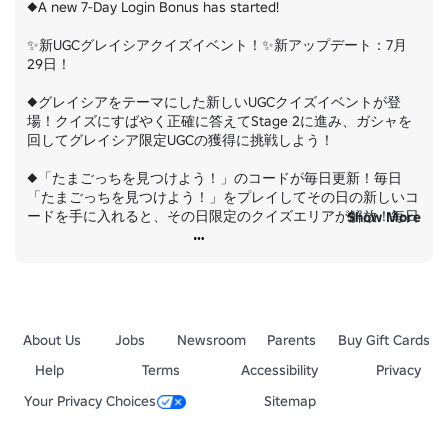
◆A new 7-Day Login Bonus has started!

✨新UGCグレイシアクイズイベント！✨新アップデート：7月
29日！

◆グレイシアをテーマにした新しいUGCクイズイベントが登
場！クイズにすばやく正確に答えてStage 2に進み、ガシャを
回してグレイシア限定UGCの獲得に挑戦しよう！

◆「たまごっちを見つけよう！」のコードが毎日更新！毎日
「たまごっちを見つけよう！」をプレイしてその日の新しいコ
ードを手に入れると、その日限定のクイズエリアが解放！毎日
Show More
遊ぶほど新しいチャレンジが楽しめます。

◆新しい7日間ログインボーナスがスタート！
About Us
Jobs
Newsroom
Parents
Buy Gift Cards
Help
Terms
Accessibility
Privacy
Your Privacy Choices
Sitemap