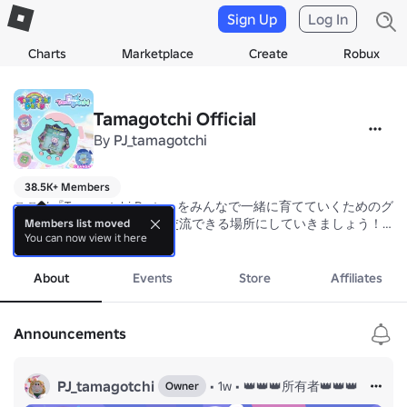
Sign Up
Log In
Charts
Marketplace
Create
Robux
Tamagotchi Official
By
PJ_tamagotchi
38.5K+ Members
ここは『Tamagotchi Party』をみんなで一緒に育てていくためのグ
みんなが安心して、楽しく交流できる場所にしていきましょう！

Members list moved
You can now view it here
Welcome to the Tamagotchi Party community – where we're building 
more
そのために、いくつか大切なお願いがあります。

About
Events
Store
Affiliates
To make this happen, here are a few important community guidelines
１．思いやりを忘れずに！

Announcements
お互いを尊重し、丁寧な言葉づかいを心がけをお願いします。

Treat others with respect and use kind words.

PJ_tamagotchi
•
1w
•
👑👑👑所有者👑👑👑
Owner
２．もし困ったことを見かけたら！
