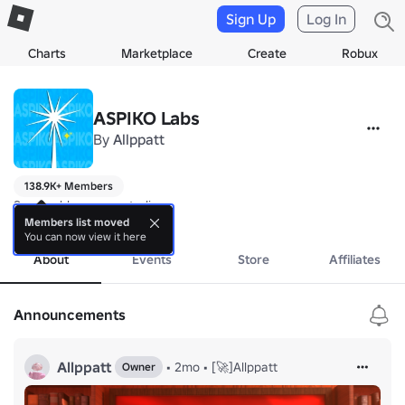
Sign Up
Log In
Charts
Marketplace
Create
Robux
ASPIKO Labs
By
Allppatt
138.9K+ Members
Small roblox game studio.
more
Members list moved
You can now view it here
About
Events
Store
Affiliates
Announcements
Allppatt
•
2mo
•
[🚀]Allppatt
Owner