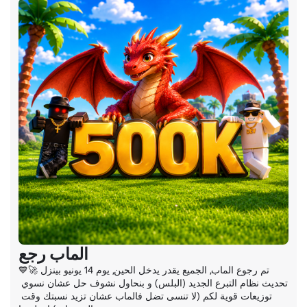
الماب رجع
💙🚀تم رجوع الماب, الجميع يقدر يدخل الحين, يوم 14 يونيو بينزل 
تحديث نظام التبرع الجديد (البلس) و بنحاول نشوف حل عشان نسوي 
توزيعات قوية لكم (لا تنسى تضل فالماب عشان تزيد نسبتك وقت 