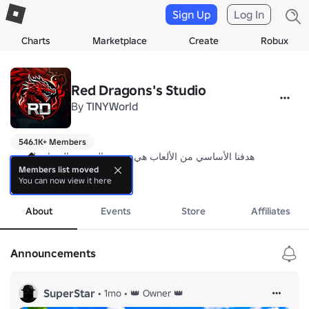
Sign Up
Log In
Charts
Marketplace
Create
Robux
Red Dragons's Studio
By
TINYWorld
546.1K+ Members
هدفنا الأساسي من الألعاب هي تحقيق المتعة و السعادة للجميع

Members list moved
You can now view it here
Owned by: TypeLuau
more
About
Events
Store
Affiliates
Announcements
SuperStar
•
1mo
•
👑 Owner 👑