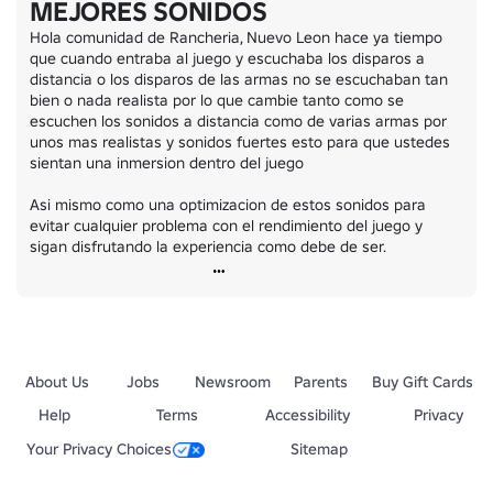
MEJORES SONIDOS
𝐑𝐞𝐠𝐥𝐚𝐬

Por favor, sigue estas normas para mantener la armonía del grupo:

Hola comunidad de Rancheria, Nuevo Leon hace ya tiempo 
que cuando entraba al juego y escuchaba los disparos a 
NO usar nombres inapropiados o engañosos.

distancia o los disparos de las armas no se escuchaban tan 
NO compartir enlaces sospechosos o scams.

bien o nada realista por lo que cambie tanto como se 
NO ser grosero con otros miembros.

escuchen los sonidos a distancia como de varias armas por 
NO pedir admin ni rangos altos.

unos mas realistas y sonidos fuertes esto para que ustedes 
sientan una inmersion dentro del juego

Consecuencias al romper las reglas:

Asi mismo como una optimizacion de estos sonidos para 
𝐊𝐈𝐂𝐊: Si eres grosero y no atiendes advertencias, serás expulsado
evitar cualquier problema con el rendimiento del juego y 
sigan disfrutando la experiencia como debe de ser.
𝐁𝐀𝐍: Si tu conducta causa un daño grave, serás baneado permane
About Us
Jobs
Newsroom
Parents
Buy Gift Cards
Help
Terms
Accessibility
Privacy
Your Privacy Choices
Sitemap