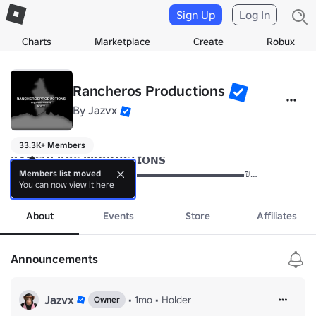
Sign Up
Log In
Charts
Marketplace
Create
Robux
Rancheros Productions
By
Jazvx
33.3K+ Members
𝗥𝗔𝗡𝗖𝗛𝗘𝗥𝗢𝗦 𝗣𝗥𝗢𝗗𝗨𝗖𝗧𝗜𝗢𝗡𝗦

₪▬▬▬▬▬▬▬▬▬▬▬▬▬▬▬▬▬▬▬▬▬▬▬₪

Members list moved
You can now view it here
more
𝗥𝗢𝗟𝗘𝗣𝗟𝗔𝗬

About
Events
Store
Affiliates
₪▬▬▬▬▬▬▬▬▬▬▬▬▬▬▬▬▬▬▬▬▬▬▬₪

𝐀𝐜𝐞𝐫𝐜𝐚

Announcements
Grupo oficial del juego Ranchería, Nuevo León. Somos orgullosamente
𝐒𝐭𝐚𝐭𝐮𝐬: Activo

Jazvx
•
1mo
•
Holder
Owner