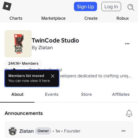
Sign Up
Log In
Charts
Marketplace
Create
Robux
TwinCode Studio
By
Zlatan
244.1K+ Members
Welcome to TwinCode Studio!

We are a dynamic duo of developers dedicated to crafting unique, ch
Members list moved
You can now view it here
@Zlatan - Scripting,Builder,UI Design

more
About
Events
Store
Affiliates
Announcements
Zlatan
•
1w
•
Founder
Owner