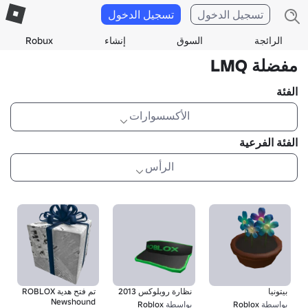
تسجيل الدخول
تسجيل الدخول
الرائجة
السوق
إنشاء
Robux
مفضلة LMQ
الفئة
الأكسسوارات
الفئة الفرعية
الرأس
بيتونيا
نظارة روبلوكس 2013
تم فتح هدية ROBLOX
Newshound
بواسطة
Roblox
بواسطة
Roblox