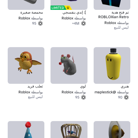
تم فتح هدية
]: إندي بنفسجي
محمصة صغيرة
ROBLOXian Retro
بواسطة
Roblox
بواسطة
Roblox
من Yesteryore
بواسطة
Roblox
95
4M+
ليس للبيع
هنري
لوي
ثعلب فريد
بواسطة
@maplestick
بواسطة
Roblox
بواسطة
Roblox
ليس للبيع
95
90