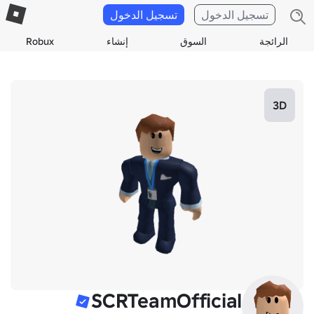
تسجيل الدخول
تسجيل الدخول
الرائجة
السوق
إنشاء
Robux
3D
SCRTeamOfficial