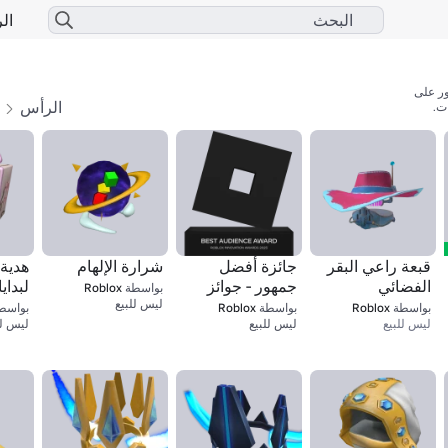
الر
الرأس
ا
ت.
قبعة راعي البقر
جائزة أفضل
شرارة الإلهام
هدية 
الفضائي
جمهور - جوائز
لبداي
بواسطة
Roblox
1
Roblox للابتكار
ليس للبيع
بواسطة
Roblox
بواسطة
Roblox
بواسط
1
ليس للبيع
ليس للبيع
ليس لل