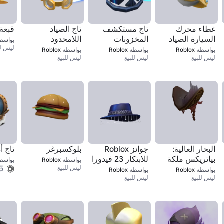
غطاء محرك
تاج مستكشف
تاج الصياد
قبعة 
السيارة الصياد
المخزونات
اللامحدود
بواسط
اللانهائي
ليس لل
بواسطة
Roblox
بواسطة
Roblox
بواسطة
Roblox
ليس للبيع
ليس للبيع
ليس للبيع
البحار العالية:
جوائز Roblox
بلوكسبرغر
تاج أ
بياتريكس ملكة
للابتكار 23 فيدورا
بواسطة
Roblox
بواسط
5
1
القراصنة - قبعة
واسعة الحافة
ليس للبيع
بواسطة
Roblox
بواسطة
Roblox
ليس للبيع
ليس للبيع