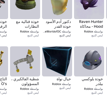
Raven Hunter
دكتور آدم الأسود
خوذة قتالية مع
خوذة 
Hood - محاكاة
خوذة القدر
النظارات
الرقيق 
الدفاع عن البرج
بواسطة
Roblox
بواسطة
TheWorldofDC
بواسطة
Roblox
بواسط
ليس للبيع
ليس للبيع
ليس للبيع
ليس لل
خوذة بلوكسي
خيال نواة
شظية الفالكيري ،
التاج
بيلدر
المسؤولون
O's
بواسطة
Roblox
ليس للبيع
بواسطة
Roblox
بواسطة
Roblox
بواسط
ليس للبيع
ليس للبيع
ليس لل