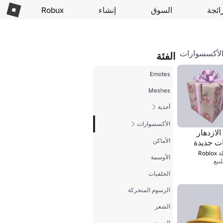
ائجة
السوق
إنشاء
Robux
لأكسسوارات
الفئة
Emotes
Meshes
أحذية
الأكسسوارات
الازدهار
الأماكن
ات جديدة
ة
Roblox
الأوسمة
1
بيع
الخلفيات
الرسوم المتحركة
الشعر
الصوت