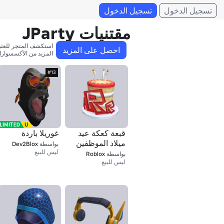
تسجيل الدخول
تسجيل الدخول
مقتنيات JParty
احصل على المزيد
المزيد من الأكسسوارا
#13
قبعة كعكة عيد
غوريلا باردة
ميلاد الموظفين
بواسطة
Dev2Blox
ليس للبيع
بواسطة
Roblox
ليس للبيع