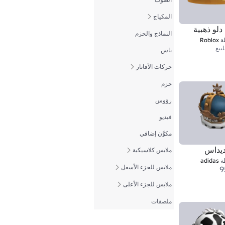
المكياج
دلو ذهبية
النماذج والحزم
ة
Roblox
بيع
باس
حركات الأفاتار
حزم
رؤوس
فيديو
مكوَّن إضافي
ديداس
ملابس كلاسيكية
ة
adidas
ملابس للجزء الأسفل
9
ملابس للجزء الأعلى
ملصقات