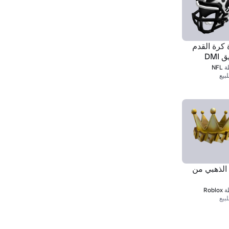
كرة القدم
DMI
ة
NFL
بيع
 الذهبي من
ة
Roblox
بيع