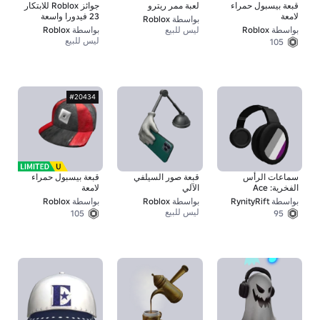
قبعة بيسبول حمراء
لعبة ممر ريترو
جوائز Roblox للابتكار
لامعة
23 فيدورا واسعة
بواسطة
Roblox
الحافة
بواسطة
Roblox
ليس للبيع
بواسطة
Roblox
ليس للبيع
105
#20434
سماعات الرأس
قبعة صور السيلفي
قبعة بيسبول حمراء
الفخرية: Ace
الآلي
لامعة
بواسطة
RynityRift
بواسطة
Roblox
بواسطة
Roblox
ليس للبيع
105
95