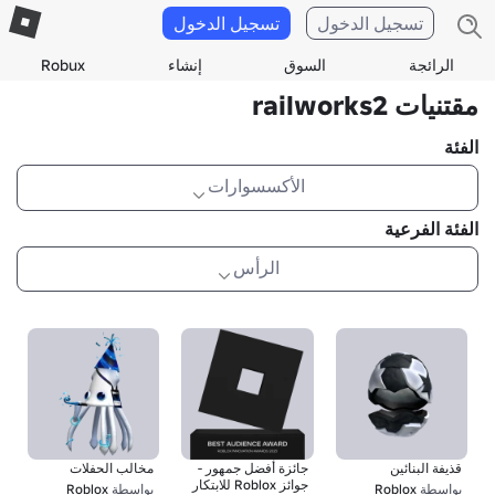
تسجيل الدخول
تسجيل الدخول
الرائجة
السوق
إنشاء
Robux
مقتنيات railworks2
الفئة
الأكسسوارات
الفئة الفرعية
الرأس
قذيفة البنائين
جائزة أفضل جمهور -
مخالب الحفلات
جوائز Roblox للابتكار
بواسطة
Roblox
بواسطة
Roblox