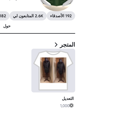
192 الأصدقاء
2.6K المتابعون لي
182 أتابعهم
حول
المتجر
التعديل
1,000