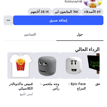
@Bobbysayhi
69 الأصدقاء
76K المتابعون لي
28.1K أتابعهم
إضافة صديق
حول
التصاميم
الرداء الحالي
ة التحقق
Epic Face -
وجه ملحمي -
قميص ماكدونالدز
المزاج
رأس
الكلاسيكي
ليس للبيع