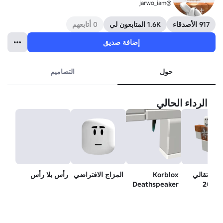
@jarwo_iam
917 الأصدقاء
1.6K المتابعون لي
0 أتابعهم
إضافة صديق
حول
التصاميم
الرداء الحالي
 برتقالي
Korblox
المزاج الافتراضي
رأس بلا رأس
2
Deathspeaker
الساق اليمنى