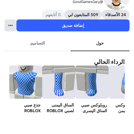
@GoodGamesGary
24 الأصدقاء
509 المتابعون لي
0 أتابعهم
إضافة صديق
حول
التصاميم
الرداء الحالي
 روبلوكس
روبلوكس صبي
الساق اليمنى
جذع صبي
ي الأيمن
الساق اليسرى
لصبي ROBLOX
ROBLOX