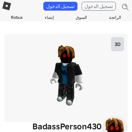
تسجيل الدخول
تسجيل الدخول
الرائجة
السوق
إنشاء
Robux
3D
BadassPerson430