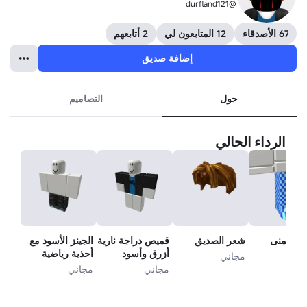
@durfland121
67 الأصدقاء
12 المتابعون لي
2 أتابعهم
إضافة صديق
حول
التصاميم
الرداء الحالي
ق اليمنى
شعر الصديق
قميص دراجة نارية
الجينز الأسود مع
جل
أزرق وأسود
أحذية رياضية
مجاني
مجاني
مجاني