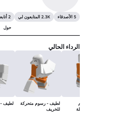
5 الأصدقاء
2.3K المتابعون لي
2 أتابعهم
حول
الرداء الحالي
رأس
لطيف - الرسوم
لطيف - رسوم متحركة
لطيف -
المتحركة الخاملة
للخريف