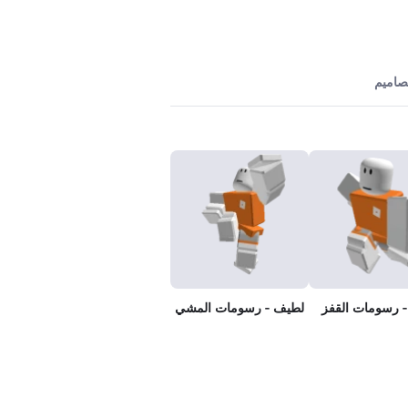
تصاميم
 رسومات القفز
لطيف - رسومات المشي