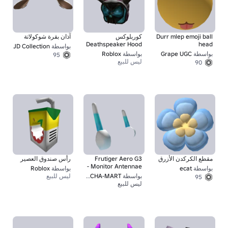
Durr mlep emoji ball
كوربلوكس
آذان بقرة شوكولاتة
Deathspeaker Hood
head
بواسطة
JD Collection
بواسطة
Grape UGC
بواسطة
Roblox
95
ليس للبيع
90
مقطع الكركدن الأزرق
Frutiger Aero G3
رأس صندوق العصير
Monitor Antennae -
بواسطة
ecat
بواسطة
Roblox
سكاي بلو
بواسطة
MECHA-MART
ليس للبيع
95
ليس للبيع
1