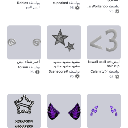
السحري (وردي فاتح)
بواسطة
cupcaked
بواسطة
Roblox
بواسطة
Alphys Workshop
ليس للبيع
95
95
أبيض kawaii ascii art
مشهد مشهد مشهد
أحمر شتاء أبيض
hair clip
مشهد مشهد مشهد
بواسطة
foison
مشهد مشهد مشهد
بواسطة
Calamityヅ
بواسطة
#Scenecore
95
مشهد مشهد مشهد
95
95
مشهد مشهد مشهد
مشهد مشهد مشهد
مشهد مشهد مشهد
مشهد