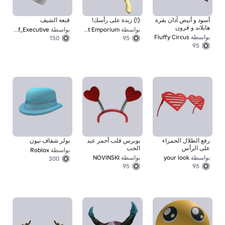
أسود و أبيض آذان بقرة
{!} زبدة على رأسك!
قبعة الشيف
هايلاند و قرون
بواسطة
The Breakfast Emporium
بواسطة
Chef_Executive
بواسطة
Fluffy Circus
150
95
95
رفع الظلال الحمراء
بوبرس قلب أحمر عيد
بولر شفاف نيون
على الرأس
الحب
بواسطة
Roblox
بواسطة
your look
بواسطة
NOVINSKI
300
95
95