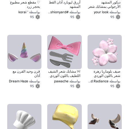
ديكور المشهد
أزرق ليوبارد آذان القط
♡ مقطع شعر مطبوع
الأرجواني بمشابك شعر
المشهد
بحجر زرد
النجوم في هاراجوكو.
بواسطة
your look
بواسطة
#fashionyard
بواسطة
' korai
95
95
95
صيف بلوماريا زهرة
୨୧ مشابك شعر الشيف
قرن وحيد القرن مع
شعر باللون الوردي
اللطيف باللون الوردي
آذان
بواسطة
Enchanted Radiance
بواسطة
pawache
بواسطة
Dream Haze
95
95
95