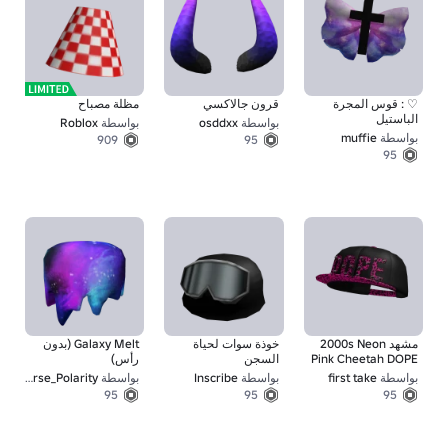
♡ : قوس المجرة
قرون جالاكسي
مظلة مصباح
الباستيل
بواسطة
osddxx
بواسطة
Roblox
بواسطة
muffie
909
95
95
مشهد 2000s Neon
خوذة سوات لحياة
Galaxy Melt (بدون
Pink Cheetah DOPE
السجن
رأس)
Cap
بواسطة
first take
بواسطة
Inscribe
بواسطة
Reverse_Polarity
95
95
95