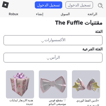
تسجيل الدخول
تسجيل الدخول
الرائجة
السوق
إنشاء
Robux
مقتنيات The Fuffle
الفئة
الأكسسوارات
الفئة الفرعية
الرأس
♡ مقطع قوس
هدية الازدهار لبدايات
⭐أذنين القط الوردي
موسيقى البيانو
جديدة
السحري⭐