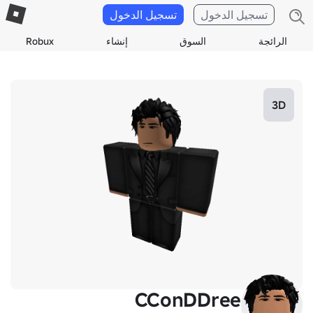
تسجيل الدخول
تسجيل الدخول
الرائجة
السوق
إنشاء
Robux
3D
CConDDree