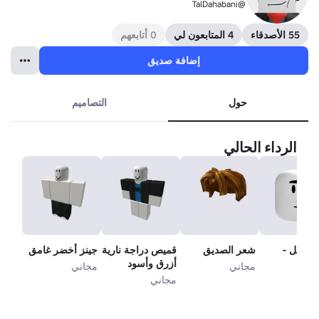
@TalDahabani
55 الأصدقاء
4 المتابعون لي
0 أتابعهم
إضافة صديق
حول
التصاميم
الرداء الحالي
الرجل -
شعر الصديق
قميص دراجة نارية
جينز أخضر غامق
اج
أزرق وأسود
مجاني
مجاني
مجاني