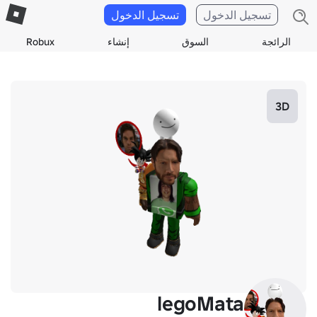
تسجيل الدخول
تسجيل الدخول
الرائجة
السوق
إنشاء
Robux
3D
legoMata