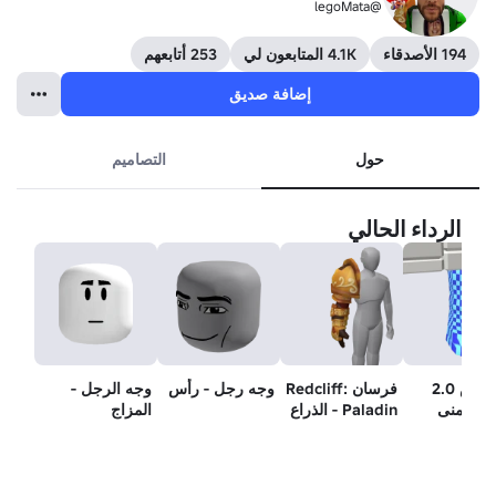
@legoMata
194 الأصدقاء
4.1K المتابعون لي
253 أتابعهم
إضافة صديق
حول
التصاميم
الرداء الحالي
روبلوكس 2.0
فرسان Redcliff:
وجه رجل - رأس
وجه الرجل -
ق اليمنى
Paladin - الذراع
المزاج
اليمنى