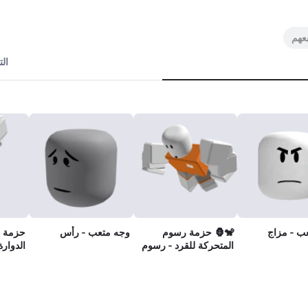
ال
ب - مزاج
🐒🦍 حزمة رسوم
وجه متعب - رأس
حزمة ا
المتحركة للقرد - رسوم
الدوار
المتحركة للقفز
للتسلق