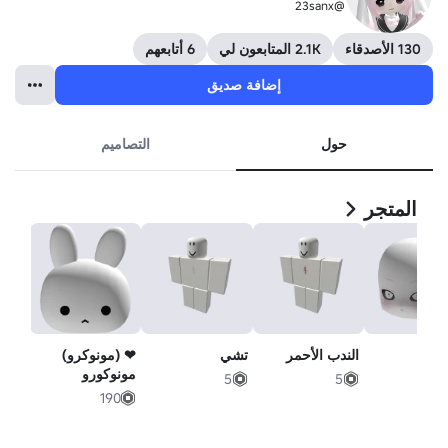
@23sanx
130 الأصدقاء
2.1K المتابعون لي
6 أتابعهم
إضافة صديق
حول
التصاميم
المتجر
الندب الأحمر
تشي
❤ (مونوكرو)
مونوكورو
5
5
9
190