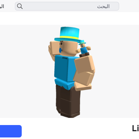
الر
L