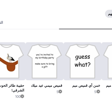
ال
ميم
خمن أي قميص ميم
قميص ميمي عيد ميلاد
حقيبة طائر الحو
الشرقي!
5
5
100