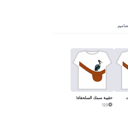
تصاميم
ت
حقيبة سمك السلحفاة!
120