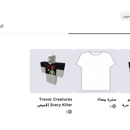
ال
و
سترة بيضاء
Trevor Creatures
 مرة
Scary Killer (قميص
5
Roblox Game)
5