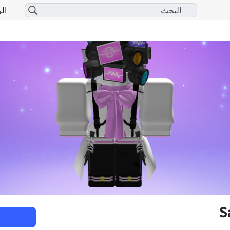
الر
S