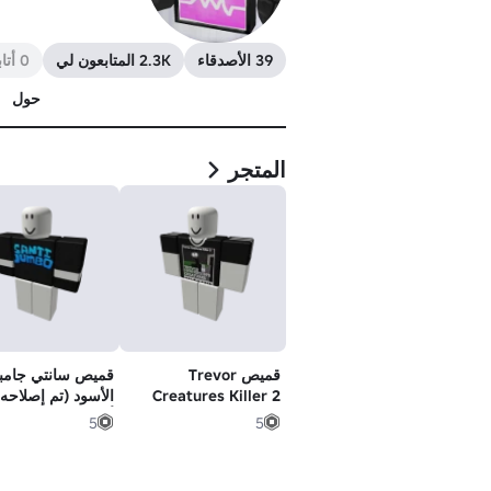
39 الأصدقاء
2.3K المتابعون لي
0 أتابعهم
حول
المتجر
قميص Trevor
قميص سانتي جامب
Creatures Killer 2
الأسود (تم إصلاحه
(اللون: B&W)
أخرى)
5
5