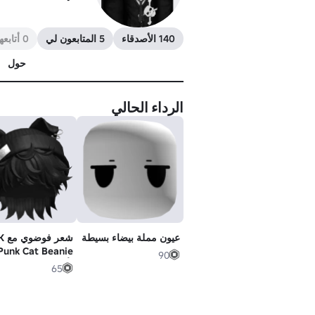
140 الأصدقاء
5 المتابعون لي
0 أتابعهم
حول
الرداء الحالي
عيون مملة بيضاء بسيطة
شعر 
Punk Cat Beanie
90
(أسود)
65