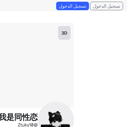
تسجيل الدخول
تسجيل الدخول
3D
我是同性恋
@Ztuky10