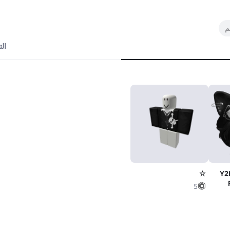
ال
فوضوي مع Y2K
☆
5