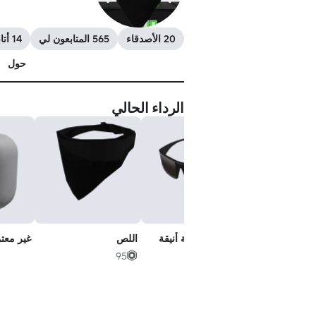
20 الأصدقاء
565 المتابعون لي
14 أتابعهم
حول
الرداء الحالي
نظارات شمسية أنيقة
اللص
غير معت
95
1,500