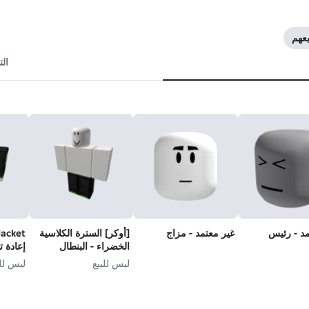
ال
مد - رئيس
غير معتمد - مزاج
[أوكر] السترة الكلاسية
Jacket
الخضراء - البنطال
إعادة ت
[الأسود]
ليس للبيع
ليس للب