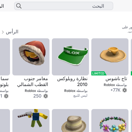
الر
الرأس
ا
ت.
تاج ناشوس
نظارة روبلوكس
مغامر جنوب
سماع
2010
القطب الشمالي
بلوت
بواسطة
Roblox
77K+
بواسطة
Roblox
بواسطة
Roblox
بواسط
1
250
ليس للبيع