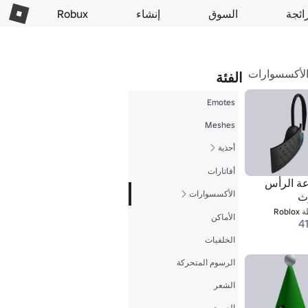
ائجة
السوق
إنشاء
Robux
لأكسسوارات
الفئة
Emotes
Meshes
أحذية
أفاتارات
ة الرأس
الأكسسوارات
وث
ة
Roblox
الأماكن
41
الخلفيات
الرسوم المتحركة
الشعر
الصوت