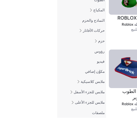
المكياج
النماذج والحزم
ة
Roblox
بيع
حركات الأفاتار
حزم
رؤوس
فيديو
مكوَّن إضافي
ملابس كلاسيكية
 الطوب
ملابس للجزء الأسفل
بر
ملابس للجزء الأعلى
ة
Roblox
بيع
ملصقات