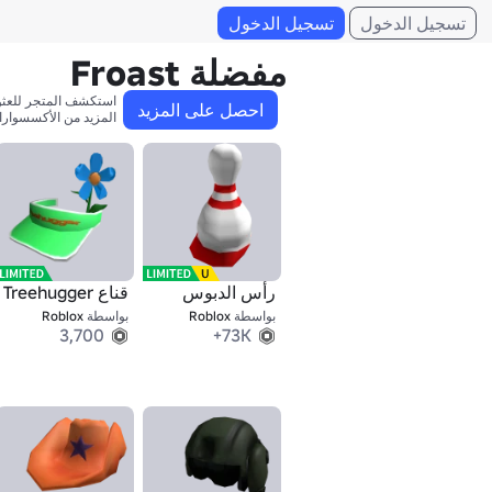
تسجيل الدخول
تسجيل الدخول
مفضلة Froast
احصل على المزيد
المزيد من الأكسسوارا
رأس الدبوس
قناع Treehugger
بواسطة
Roblox
بواسطة
Roblox
3,700
73K+