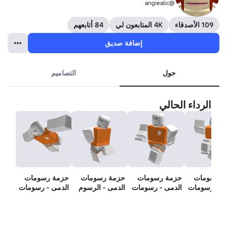
@angiealic
109 الأصدقاء
4K المتابعون لي
84 أتابعهم
إضافة صديق
حول
التصاميم
الرداء الحالي
ة رسومات
حزمة رسومات
حزمة رسومات
حزمة رسومات
ى - رسومات
الدمى - رسومات
الدمى - الرسوم
الدمى - رسومات
ود
الركض
المتحركة الخاملة
السباحة