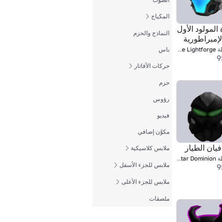
المكياج
المولود الأول
النماذج والحزم
إمبراطورية
قطة
ة
The Lightforge
باس
9
حركات الأفاتار
حزم
رؤوس
فيديو
مكوَّن إضافي
فيان الطيار
ملابس كلاسيكية
ة
Octavian Star Dominion
ملابس للجزء الأسفل
9
ملابس للجزء الأعلى
ملصقات