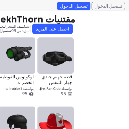
تسجيل الدخول
تسجيل الدخول
مقتنيات CaltekhThorn
احصل على المزيد
المزيد من الأكسسوارا
قطة جهنم جندي
اوكولوس القوطية
جهاز التنفس
الخضراء
بواسطة
Bigfootjinx Fan Club
بواسطة
tallroblox1
95
95