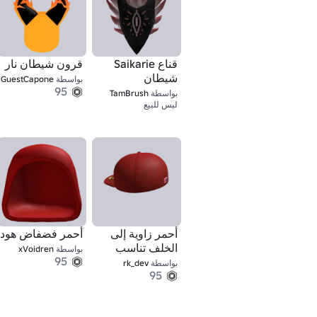
قناع Saikarie
قرون شيطان نار
شيطان
بواسطة
GuestCapone
95
بواسطة
TamBrush
1
ليس للبيع
أحمر زاوية إلى
أحمر فضفاض هود
الخلف تناسب
بواسطة
xVoidren
95
قبعة
بواسطة
rk_dev
95