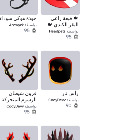
🍁 قبعة راعي
خوذة هوكي سوداء
البقر الكندي 🍁
بواسطة
Ardwyck
95
بواسطة
Headpets
95
رأس نار
قرون شيطان
الرسوم المتحركة
بواسطة
CodyDevv
90
بواسطة
CodyDevv
95