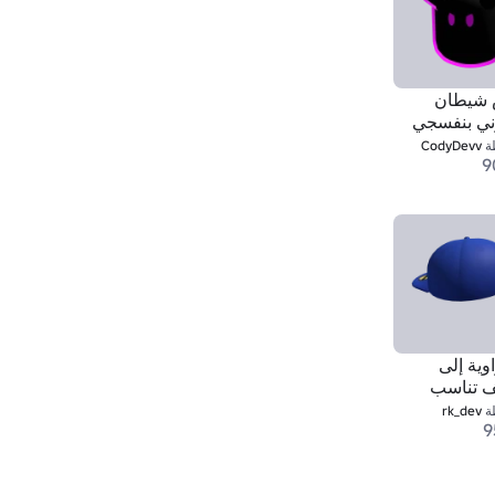
شيطان
ني بنفسجي
ة
CodyDevv
9
اوية إلى
ف تناسب
ة
rk_dev
9