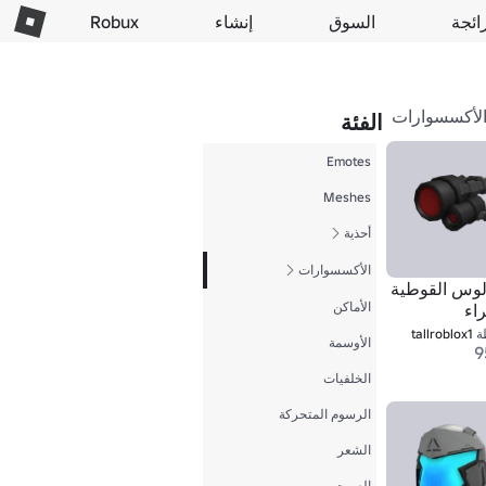
ائجة
السوق
إنشاء
Robux
لأكسسوارات
الفئة
Emotes
Meshes
أحذية
الأكسسوارات
لوس القوطية
الأماكن
اء
ة
tallroblox1
الأوسمة
9
الخلفيات
الرسوم المتحركة
الشعر
الصوت