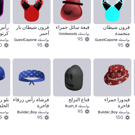
قرون شيطان
قبعة سائل حمراء
قرون شيطان نار
رأس 
متجمدة
أحمر
كرتو
بواسطة
Voidwoods
95
بواسطة
GuestCapone
بواسطة
GuestCapone
بواسط
0
95
95
فيدورا حمراء
قناع التزلج
فرشاة رأس زرقاء
بلو ز
فاخرة
فاخرة
الخل
بواسطة
Rush_X
95
قبعة
بواسطة
Builder_Boy
بواسطة
Builder_Boy
بواسط
5
95
150