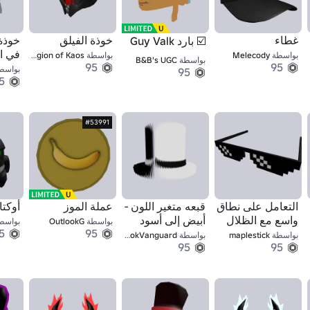
غطاء
خوذة الفيلق
خوذة 
☑️ بارد Guy Valk
في ال
بواسطة
Melecody
بواسطة
Legion of Kaos
بواسطة
B&B's UGC
95
95
السا
بواسط
95
5
#53991
التعامل على نطاق
قبعه متغير اللون -
عملة الموز
أوكتا
واسع مع الظلال
أبيض إلى أسود
بواسطة
OutlookG
بواسط
5
95
بواسطة
maplestick
بواسطة
RookVanguard
95
95