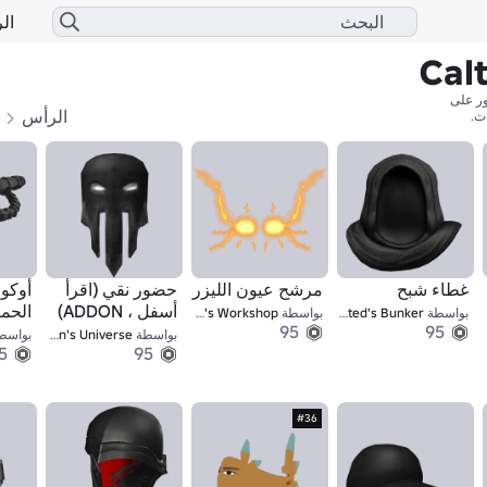
الر
الرأس
ا
ت.
غطاء شبح
مرشح عيون الليزر
حضور نقي (اقرأ
أوكو
أسفل ، ADDON)
الحمر
بواسطة
Desolated's Bunker
بواسطة
Luka's Workshop
95
95
بواسطة
Ultimate Pooron's Universe
بواسط
5
95
#36