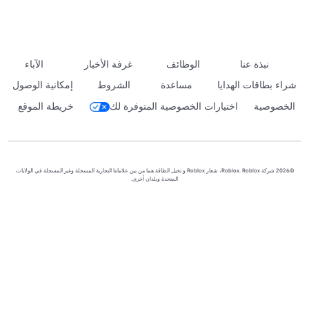
نبذة عنا
الوظائف
غرفة الأخبار
الآباء
شراء بطاقات الهدايا
مساعدة
الشروط
إمكانية الوصول
الخصوصية
اختيارات الخصوصية المتوفرة لك
خريطة الموقع
©2026 شركة Roblox. Roblox، شعار Roblox و تخيل الطاقة هما من بين علاماتنا التجارية المسجلة وغير المسجلة في الولايات
المتحدة وبلدان أخرى.