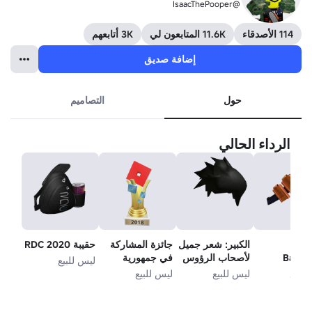
@IsaacThePooper
114 الأصدقاء
11.6K المتابعون لي
3K أتابعهم
إضافة صديق
حول
التصاميم
الرداء الحالي
بي
الكبير: شعر جميل
جائزة المشاركة
حقيبة RDC 2020
Bando
لأصحاب الرؤوس
في جمهورية
ليس للبيع
الكبيرة.
الكونغو
للبيع
ليس للبيع
ليس للبيع
الديمقراطية 2018