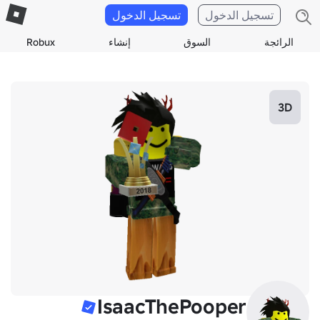
تسجيل الدخول
تسجيل الدخول
الرائجة
السوق
إنشاء
Robux
3D
IsaacThePooper