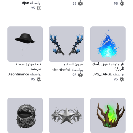
Turban 🦇
بواسطة
djan
95
95
95
نار متوهجة فوق رأسك
قرون الصقيع
قبعة مؤثرة سوداء
(أزرق)
مرتبطة
بواسطة
afterthefall
بواسطة
JPG_LARGE
بواسطة
Disordinance
95
95
95