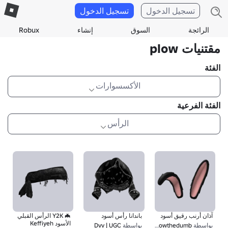
تسجيل الدخول
تسجيل الدخول
الرائجة
السوق
إنشاء
Robux
مقتنيات plow
الفئة
الأكسسوارات
الفئة الفرعية
الرأس
آذان أرنب رقيق أسود
باندانا رأس أسود
🦇 Y2K الرأس القبلي
الأسود Keffiyeh
بواسطة
Willowthedumb
بواسطة
Dvv | UGC