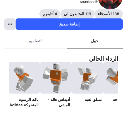
@snunieee
138 الأصدقاء
119 المتابعون لي
4 أتابعهم
إضافة صديق
حول
التصاميم
الرداء الحالي
 السباحة
تسلق لعبة
أديداس هالة -
باقة الرسوم
المشي
المتحركة Adidas
Community