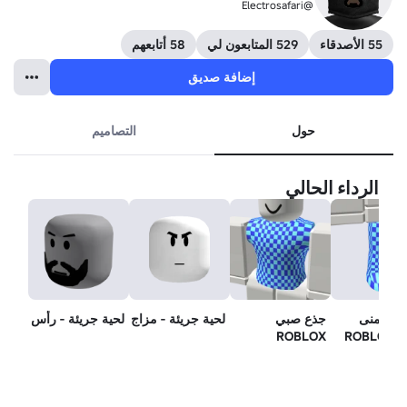
@Electrosafari
55 الأصدقاء
529 المتابعون لي
58 أتابعهم
إضافة صديق
حول
التصاميم
الرداء الحالي
ق اليمنى
جذع صبي
لحية جريئة - مزاج
لحية جريئة - رأس
ROBL
ROBLOX