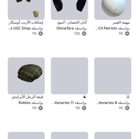
مهمة القمر
آذان الحصان - أسود
إضافات الأرنب أوسكار
بواسطة
ASCII Patriots
بواسطة
OkinaTara
بواسطة
GhastSeed's UGC Shop
95
100
95
🥉
☯
قبعة الرجل الأيرلندي
بواسطة
Knowledge Revolutionaries 8
بواسطة
Knowledge Revolutionaries 11
بواسطة
Roblox
95
90
95