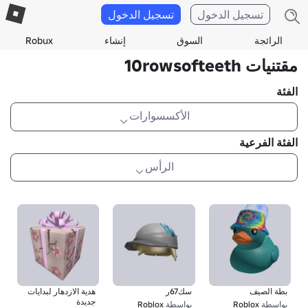
تسجيل الدخول
تسجيل الدخول
الرائجة
السوق
إنشاء
Robux
مقتنيات 10rowsofteeth
الفئة
الأكسسوارات
الفئة الفرعية
الرأس
بطة الصيف
سك67ر
هدية الازدهار لبدايات
جديدة
بواسطة
Roblox
بواسطة
Roblox